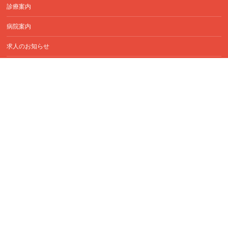
診療案内
病院案内
求人のお知らせ
アクセス
お知らせ＆ブログ
シャーロック動物病院
〒039-2182
青森県上北郡おいらせ町鶉久保33-3
プライバシーポリシー
サイトマップ
Copyright ©
シャーロック動物病院
All Rights Reserved.